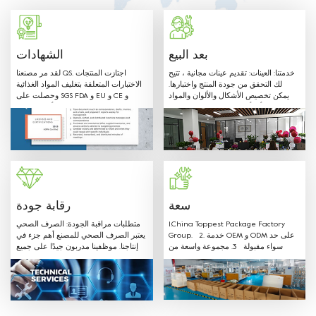
موظفينا سوف يلبي أي من متطلباتك. 4. منتجاتنا مصنوعة من البلاستيك الغذائي
الصف. المواد المستخدمة وطرق الإنتاج مع متطلبات الاتصال الغذائي على النحو
المبين في اللوائح والتوجيهات أدناه.
بعد البيع
الشهادات
خدمتنا: العينات: تقديم عينات مجانية ، تتيح
لقد مر مصنعنا QS. اجتازت المنتجات
لك التحقق من جودة المنتج واختبارها.
الاختبارات المتعلقة بتغليف المواد الغذائية
يمكن تخصيص الأشكال والألوان والمواد
وحصلت على SGS FDA و EU و CE و
المختلفة وأي أحجام حسب طلب العميل.
LFGB وشهادات أخرى.
مرحبًا بـ OEM: Label & Sticker &
Hangtag مع شعارك. توريد تصاميم
الاقتباس والعفن في الوقت المناسب. لدينا
فريق مبيعات محترف لتقديم أفضل خدمة.
سعة
رقابة جودة
1.China Toppest Package Factory
متطلبات مراقبة الجودة: الصرف الصحي
Group. 2. خدمة OEM و ODM على حد
يعتبر الصرف الصحي للمصنع أهم جزء في
سواء مقبولة 3. مجموعة واسعة من
إنتاجنا. موظفينا مدربون جيدًا على جميع
المنتجات: الاستخدام لتغليف الفواكه
متطلبات الصرف الصحي ويتبعون القواعد.
والخضروات صندوق بلاستيك PET ، صينية ،
غلاف وحقيبة من البلاستيك الملفوف
للحفاظ على نضارة. سوشي ، كيك ،
بسكويت ، سلطة وعلبة بلاستيك لتغليف
أغذية أخرى ، صينية ، غلاف وحقيبة لفافة