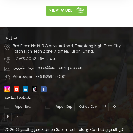
بلاستيكية ، شراء وقفة واحدة 4. المواد
المختلفة المتاحة: يمكن أن تكون المادة
VIEW MORE
PVC ، PET ، PP ومواد حماية البيئة الأخرى.
5. خدمة ممتازة بعد البيع: لدينا فريق
مبيعات محترف لتقديم أفضل خدمة.
اتصل بنا
3rd Floor, No.19-5 Qianyuan Road, Tongxiang High-Tech City,
Torch High-Tech Zone, Xiamen, Fujian, China.
هاتف :
+86 15259253082
sales@xiamenziqiao.com
بريد إلكتروني :
WhatsApp :
+86 15259253082
الكلمات الساخنة
Paper Bowl
I
Paper Cup
Coffee Cup
R
O
R
R
حقوق النشر © 2026 Xiamen Soonn Technology Co., Ltd كل الحقوق