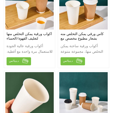
كأس ورقي يمكن التخلص منه
أكواب ورقية يمكن التخلص منها
بشعار مطبوع مخصص مع
لتغليف القهوة/الحساء
4/8/12/16 أوقية
أكواب ورقية ساخنة يمكن
أكواب ورقية عالية الجودة
التخلص منها، مجموعة متنوعة
للاستعمال مرة واحدة مع أغطية.
من المواصفات للاختيار من
4oz/8oz/12oz/16oz/26oz
ديتيالس
ديتيالس
بينها، يمكن طباعة الشعار،
لاختيارك.
تصميم سميك مضاد للحرق،
غطاء مطابق ليس من السهل
أن يفيض!