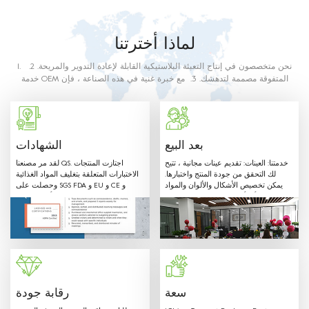
لماذا أخترتنا
1. نحن متخصصون في إنتاج التعبئة البلاستيكية القابلة لإعادة التدوير والمريحة. 2.
خدمة OEM المتفوقة مصممة لتدهشك. 3. مع خبرة غنية في هذه الصناعة ، فإن
موظفينا سوف يلبي أي من متطلباتك. 4. منتجاتنا مصنوعة من البلاستيك الغذائي
الصف. المواد المستخدمة وطرق الإنتاج مع متطلبات الاتصال الغذائي على النحو
المبين في اللوائح والتوجيهات أدناه.
بعد البيع
الشهادات
خدمتنا: العينات: تقديم عينات مجانية ، تتيح
لقد مر مصنعنا QS. اجتازت المنتجات
لك التحقق من جودة المنتج واختبارها.
الاختبارات المتعلقة بتغليف المواد الغذائية
يمكن تخصيص الأشكال والألوان والمواد
وحصلت على SGS FDA و EU و CE و
المختلفة وأي أحجام حسب طلب العميل.
LFGB وشهادات أخرى.
مرحبًا بـ OEM: Label & Sticker &
Hangtag مع شعارك. توريد تصاميم
الاقتباس والعفن في الوقت المناسب. لدينا
فريق مبيعات محترف لتقديم أفضل خدمة.
سعة
رقابة جودة