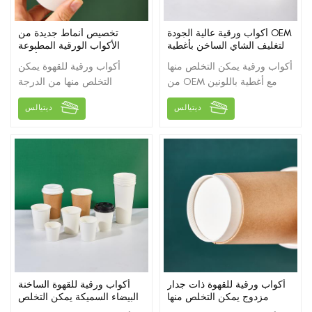
أكواب ورقية عالية الجودة OEM
تخصيص أنماط جديدة من
لتغليف الشاي الساخن بأغطية
الأكواب الورقية المطبوعة
سوداء
فنجان القهوة الأسود
أكواب ورقية يمكن التخلص منها
أكواب ورقية للقهوة يمكن
من OEM مع أغطية باللونين
التخلص منها من الدرجة
الأبيض والأسود للقهوة / الحليب
الغذائية، يمكن طباعة الشعار
ديتيالس
ديتيالس
/ الماء الساخن وغيرها من
وتخصيص حجم مختلف.
عبوات السوائل.
أكواب ورقية للقهوة ذات جدار
أكواب ورقية للقهوة الساخنة
مزدوج يمكن التخلص منها
البيضاء السميكة يمكن التخلص
بالجملة من المصنع
منها