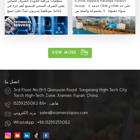
1.China Toppest Package Factory
متطلبات مراقبة الجودة: الصرف الصحي
Group. 2. خدمة OEM و ODM على حد
يعتبر الصرف الصحي للمصنع أهم جزء في
سواء مقبولة 3. مجموعة واسعة من
إنتاجنا. موظفينا مدربون جيدًا على جميع
المنتجات: الاستخدام لتغليف الفواكه
متطلبات الصرف الصحي ويتبعون القواعد.
والخضروات صندوق بلاستيك PET ، صينية ،
غلاف وحقيبة من البلاستيك الملفوف
للحفاظ على نضارة. سوشي ، كيك ،
بسكويت ، سلطة وعلبة بلاستيك لتغليف
أغذية أخرى ، صينية ، غلاف وحقيبة لفافة
بلاستيكية ، شراء وقفة واحدة 4. المواد
المختلفة المتاحة: يمكن أن تكون المادة
VIEW MORE
PVC ، PET ، PP ومواد حماية البيئة الأخرى.
5. خدمة ممتازة بعد البيع: لدينا فريق
مبيعات محترف لتقديم أفضل خدمة.
اتصل بنا
3rd Floor, No.19-5 Qianyuan Road, Tongxiang High-Tech City,
Torch High-Tech Zone, Xiamen, Fujian, China.
هاتف :
+86 15259253082
sales@xiamenziqiao.com
بريد إلكتروني :
WhatsApp :
+86 15259253082