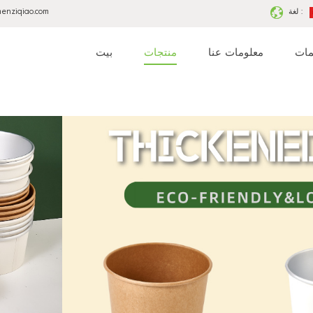
لغة :
menziqiao.com
مات
معلومات عنا
منتجات
بيت