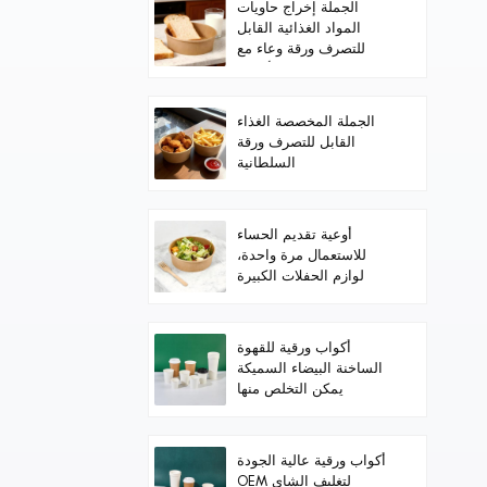
الجملة إخراج حاويات
المواد الغذائية القابل
للتصرف ورقة وعاء مع
الأغطية
الجملة المخصصة الغذاء
القابل للتصرف ورقة
السلطانية
أوعية تقديم الحساء
للاستعمال مرة واحدة،
لوازم الحفلات الكبيرة
للطعام الساخن/البارد،
والحساء
أكواب ورقية للقهوة
الساخنة البيضاء السميكة
يمكن التخلص منها
أكواب ورقية عالية الجودة
OEM لتغليف الشاي