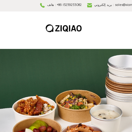
sales@xia
بريد إلكتروني :
+86 15259253082
هاتف :