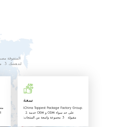
البلاستيك الغذائ
سعة
1.China Toppest Package Factory Group.
متط
2. خدمة OEM و ODM على حد سواء
ا
مقبولة 3. مجموعة واسعة من المنتجات:
الاستخدام لتغليف الفواكه والخضروات صندوق