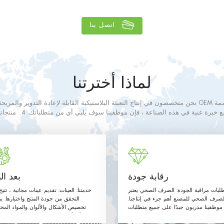
اتصل بنا
لماذا أخترتنا
لتدهشك. 3. مع خبرة غنية في هذه الصنا
ي الصف. المواد المستخدمة وطرق الإنتاج مع متطلبات الاتصال الغذائي على النحو ال
والتوجيهات أدناه.
رقابة جودة
بعد الب
لبات مراقبة الجودة: الصرف الصحي يعتبر
خدمتنا: العينات: تقديم عينات مجانية ، تتي
لصرف الصحي للمصنع أهم جزء في إنتاجنا.
التحقق من جودة المنتج واختبارها. ي
موظفينا مدربون جيدًا على جميع متطلبات
تخصيص الأشكال والألوان والمواد المخت
الصرف الصحي ويتبعون القواعد.
وأي أحجام حسب طلب العميل. مرحبًا