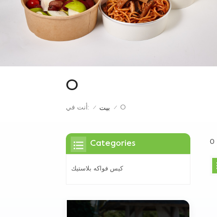
O
O
أنت في:
بيت
/
/
Categories
كيس فواكه بلاستيك