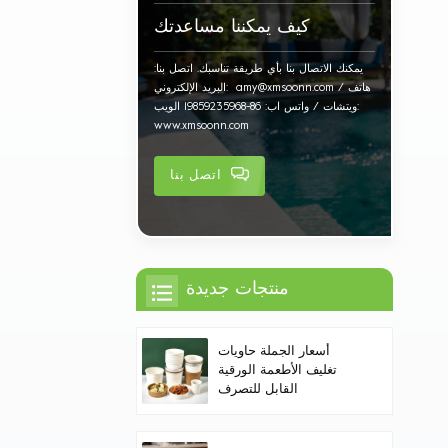
كيف يمكننا مساعدتك
يمكنك الاتصال بنا بأي طريقة تناسبك. اتصل بنا:
البريد الإلكتروني: amy@xmsoonn.com هاتف /
ويتشات / واتس اب: 86-19859235968 الويب:
www.xmsoonn.com
اتصل بنا
منتجات جديدة
أسعار الجملة حاويات
تغليف الأطعمة الورقية
القابل للتصرف