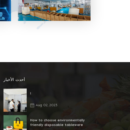
بلاستيك PET ، صينية ، غلاف وحقيبة من
البلاستيك الملفوف للحفاظ على نضارة.
سوشي ، كيك ، بسكويت ، سلطة وعلبة
بلاستيك لتغليف أغذية أخرى ، صينية ، غلاف
وحقيبة لفافة بلاستيكية ، شراء وقفة واحدة
4. المواد المختلفة المتاحة: يمكن أن تكون
المادة PVC ، PET ، PP ومواد حماية البيئة
الأخرى. 5. خدمة ممتازة بعد البيع: لدينا فريق
مبيعات محترف لتقديم أفضل خدمة.
أحدث الأخبار
!
Aug 02, 2023
How to choose environmentally
friendly disposable tableware