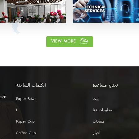
OEM: Label & Sticker & Hangtag
شعارك. توريد تصاميم الاقتباس والعفن
الوقت المناسب. لدينا فريق مبيعات مح
لتقديم أفضل خدمة.
VIEW MORE
تحتاج مساعدة
الكلمات الساخنة
Tech
بيت
Paper Bowl
معلومات عنا
I
منتجات
Paper Cup
أخبار
Coffee Cup