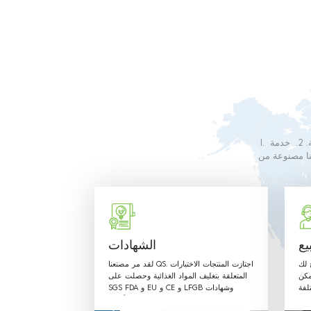
1. نحن متخصصون في إنتاج التعبئة البلاستيكية القابلة لإعادة التدوير والمريحة. 2. خدمة OEM المتفوقة مصممة
عة ، فإن موظفينا سوف يلبي أي من متطلباتك. 4. منتجاتنا مصنوعة من
مبين في اللوائح
يع
الشهادات
ح لك
لقد مر مصنعنا QS. اجتازت المنتجات الاختبارات
مكن
المتعلقة بتغليف المواد الغذائية وحصلت على
لفة
SGS FDA و EU و CE و LFGB وشهادات
 بـ
أخرى.