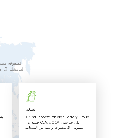
البلاستيك الغذائ
سعة
1.China Toppest Package Factory Group.
متط
2. خدمة OEM و ODM على حد سواء
ا
مقبولة 3. مجموعة واسعة من المنتجات:
الاستخدام لتغليف الفواكه والخضروات صندوق