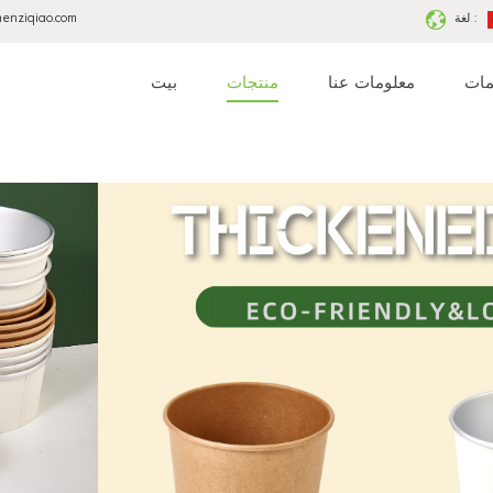
لغة :
menziqiao.com
مات
معلومات عنا
منتجات
بيت