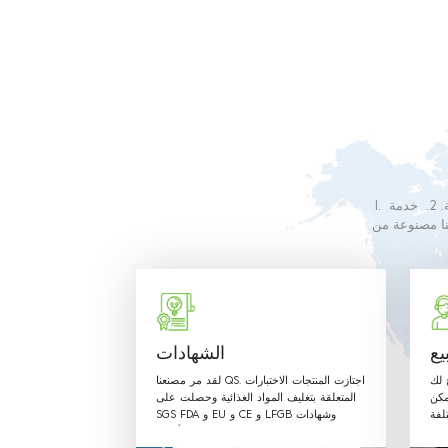
1. نحن متخصصون في إنتاج التعبئة البلاستيكية القابلة لإعادة التدوير والمريحة. 2. خدمة OEM المتفوقة مصممة
عة ، فإن موظفينا سوف يلبي أي من متطلباتك. 4. منتجاتنا مصنوعة من
مبين في اللوائح
يع
الشهادات
ح لك
لقد مر مصنعنا QS. اجتازت المنتجات الاختبارات
مكن
المتعلقة بتغليف المواد الغذائية وحصلت على
لفة
SGS FDA و EU و CE و LFGB وشهادات
 بـ
أخرى.