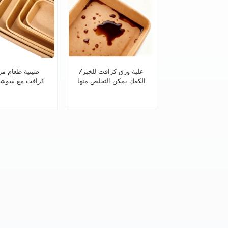
علبة ورق كرافت للخبز/
صينية طعام من
الكعك يمكن التخلص منها
كرافت مع سوشي