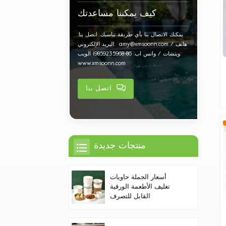
كيف يمكننا مساعدتك
يمكنك الاتصال بنا بأي طريقة تناسبك. اتصل بنا:
البريد الإلكتروني: amy@xmsoonn.com هاتف /
ويتشات / واتس اب: 86-19859235968 الويب:
www.xmsoonn.com
اتصل بنا
منتجات جديدة
أسعار الجملة حاويات
تغليف الأطعمة الورقية
القابل للتصرف