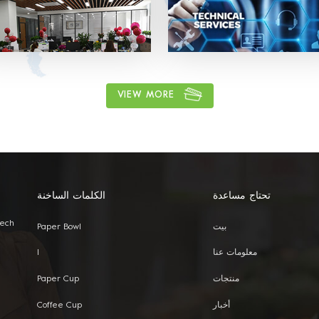
OEM: Label & Sticker & Hangtag
شعارك. توريد تصاميم الاقتباس والعفن
الوقت المناسب. لدينا فريق مبيعات مح
لتقديم أفضل خدمة.
VIEW MORE
تحتاج مساعدة
الكلمات الساخنة
Tech
بيت
Paper Bowl
معلومات عنا
I
منتجات
Paper Cup
أخبار
Coffee Cup