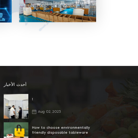
بلاستيك PET ، صينية ، غلاف وحقيبة من
البلاستيك الملفوف للحفاظ على نضارة.
سوشي ، كيك ، بسكويت ، سلطة وعلبة
بلاستيك لتغليف أغذية أخرى ، صينية ، غلاف
وحقيبة لفافة بلاستيكية ، شراء وقفة واحدة
4. المواد المختلفة المتاحة: يمكن أن تكون
المادة PVC ، PET ، PP ومواد حماية البيئة
الأخرى. 5. خدمة ممتازة بعد البيع: لدينا فريق
مبيعات محترف لتقديم أفضل خدمة.
أحدث الأخبار
!
Aug 02, 2023
How to choose environmentally
friendly disposable tableware