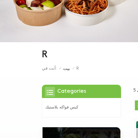
R
R
أنت في:
بيت
/
/
Categories
كيس فواكه بلاستيك