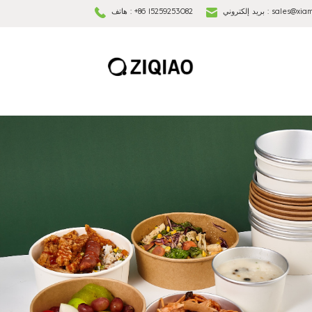
sales@xia
بريد إلكتروني :
+86 15259253082
هاتف :