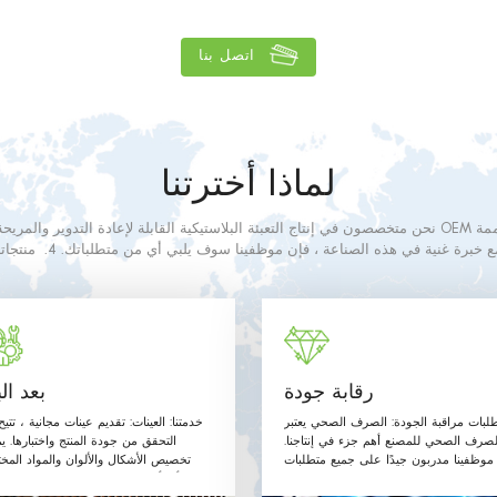
اتصل بنا
لماذا أخترتنا
لتدهشك. 3. مع خبرة غنية في هذه الصنا
ي الصف. المواد المستخدمة وطرق الإنتاج مع متطلبات الاتصال الغذائي على النحو ال
والتوجيهات أدناه.
رقابة جودة
بعد الب
لبات مراقبة الجودة: الصرف الصحي يعتبر
خدمتنا: العينات: تقديم عينات مجانية ، تتي
لصرف الصحي للمصنع أهم جزء في إنتاجنا.
التحقق من جودة المنتج واختبارها. ي
موظفينا مدربون جيدًا على جميع متطلبات
تخصيص الأشكال والألوان والمواد المخت
الصرف الصحي ويتبعون القواعد.
وأي أحجام حسب طلب العميل. مرحبًا