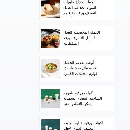
الجملة إخراج حاويات
المواد الغذائية القابل
للتصرف ورقة وعاء مع
الأغطية
الجملة المخصصة الغذاء
القابل للتصرف ورقة
السلطانية
أوعية تقديم الحساء
للاستعمال مرة واحدة،
لوازم الحفلات الكبيرة
للطعام الساخن/البارد،
والحساء
أكواب ورقية للقهوة
الساخنة البيضاء السميكة
يمكن التخلص منها
أكواب ورقية عالية الجودة
OEM لتغليف الشاي