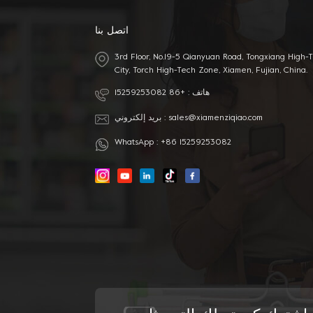
اتصل بنا
3rd Floor, No.19-5 Qianyuan Road, Tongxiang High-
City, Torch High-Tech Zone, Xiamen, Fujian, China.
هاتف :
+86 15259253082
sales@xiamenziqiao.com
بريد إلكتروني :
WhatsApp :
+86 15259253082