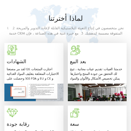
لماذا أخترتنا
1. نحن متخصصون في إنتاج التعبئة البلاستيكية القابلة لإعادة التدوير والمريحة. 2.
خدمة OEM المتفوقة مصممة لتدهشك. 3. مع خبرة غنية في هذه الصناعة ، فإن
موظفينا سوف يلبي أي من متطلباتك. 4. منتجاتنا مصنوعة من البلاستيك الغذائي
الصف. المواد المستخدمة وطرق الإنتاج مع متطلبات الاتصال الغذائي على النحو
المبين في اللوائح والتوجيهات أدناه.
بعد البيع
الشهادات
خدمتنا: العينات: تقديم عينات مجانية ، تتيح
لقد مر مصنعنا QS. اجتازت المنتجات
لك التحقق من جودة المنتج واختبارها.
الاختبارات المتعلقة بتغليف المواد الغذائية
يمكن تخصيص الأشكال والألوان والمواد
وحصلت على SGS FDA و EU و CE و
المختلفة وأي أحجام حسب طلب العميل.
LFGB وشهادات أخرى.
مرحبًا بـ OEM: Label & Sticker &
Hangtag مع شعارك. توريد تصاميم
الاقتباس والعفن في الوقت المناسب. لدينا
فريق مبيعات محترف لتقديم أفضل خدمة.
سعة
رقابة جودة