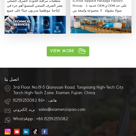
1.China Toppest Package Factory
متطلبات مراقبة الجودة: الصرف الصحي
Group. 2. خدمة OEM و ODM على حد
يعتبر الصرف الصحي للمصنع أهم جزء في
سواء مقبولة 3. مجموعة واسعة من
إنتاجنا. موظفينا مدربون جيدًا على جميع
المنتجات: الاستخدام لتغليف الفواكه
متطلبات الصرف الصحي ويتبعون القواعد.
والخضروات صندوق بلاستيك PET ، صينية ،
غلاف وحقيبة من البلاستيك الملفوف
للحفاظ على نضارة. سوشي ، كيك ،
بسكويت ، سلطة وعلبة بلاستيك لتغليف
أغذية أخرى ، صينية ، غلاف وحقيبة لفافة
بلاستيكية ، شراء وقفة واحدة 4. المواد
المختلفة المتاحة: يمكن أن تكون المادة
VIEW MORE
PVC ، PET ، PP ومواد حماية البيئة الأخرى.
5. خدمة ممتازة بعد البيع: لدينا فريق
مبيعات محترف لتقديم أفضل خدمة.
اتصل بنا
3rd Floor, No.19-5 Qianyuan Road, Tongxiang High-Tech City,
Torch High-Tech Zone, Xiamen, Fujian, China.
هاتف :
+86 15259253082
sales@xiamenziqiao.com
بريد إلكتروني :
WhatsApp :
+86 15259253082