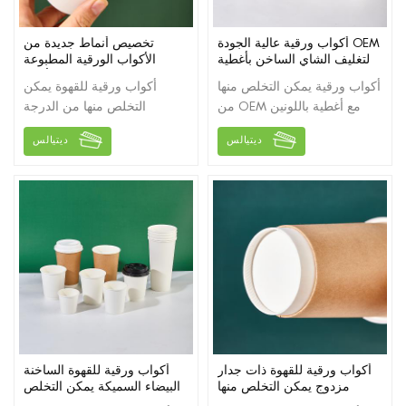
أكواب ورقية عالية الجودة OEM
تخصيص أنماط جديدة من
لتغليف الشاي الساخن بأغطية
الأكواب الورقية المطبوعة
سوداء
فنجان القهوة الأسود
أكواب ورقية يمكن التخلص منها
أكواب ورقية للقهوة يمكن
من OEM مع أغطية باللونين
التخلص منها من الدرجة
الأبيض والأسود للقهوة / الحليب
الغذائية، يمكن طباعة الشعار
ديتيالس
ديتيالس
/ الماء الساخن وغيرها من
وتخصيص حجم مختلف.
عبوات السوائل.
أكواب ورقية للقهوة ذات جدار
أكواب ورقية للقهوة الساخنة
مزدوج يمكن التخلص منها
البيضاء السميكة يمكن التخلص
بالجملة من المصنع
منها