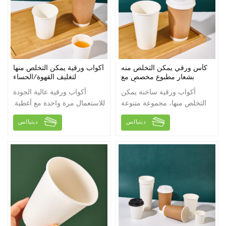
كأس ورقي يمكن التخلص منه
أكواب ورقية يمكن التخلص منها
بشعار مطبوع مخصص مع
لتغليف القهوة/الحساء
4/8/12/16 أوقية
أكواب ورقية ساخنة يمكن
أكواب ورقية عالية الجودة
التخلص منها، مجموعة متنوعة
للاستعمال مرة واحدة مع أغطية.
من المواصفات للاختيار من
4oz/8oz/12oz/16oz/26oz
ديتيالس
ديتيالس
بينها، يمكن طباعة الشعار،
لاختيارك.
تصميم سميك مضاد للحرق،
غطاء مطابق ليس من السهل
أن يفيض!