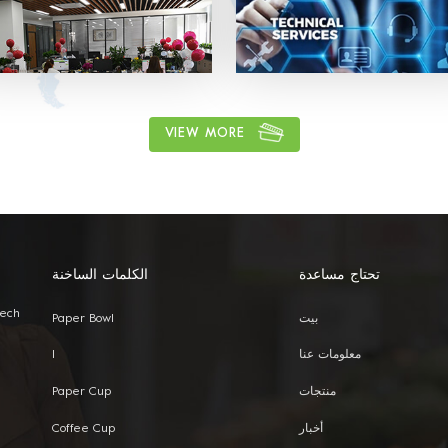
OEM: Label & Sticker & Hangtag
شعارك. توريد تصاميم الاقتباس والعفن
الوقت المناسب. لدينا فريق مبيعات مح
لتقديم أفضل خدمة.
VIEW MORE
تحتاج مساعدة
الكلمات الساخنة
Tech
بيت
Paper Bowl
معلومات عنا
I
منتجات
Paper Cup
أخبار
Coffee Cup