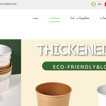
لغة :
menziqiao.com
مات
معلومات عنا
منتجات
بيت