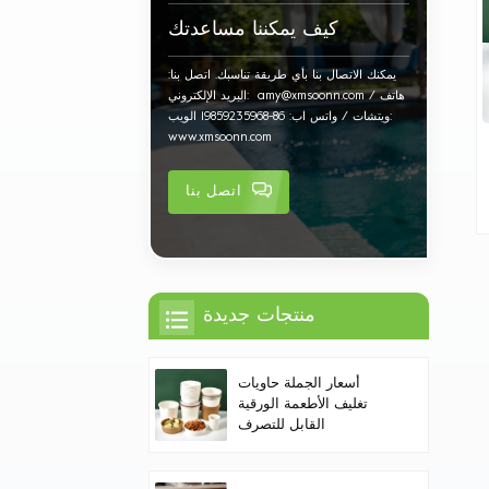
كيف يمكننا مساعدتك
يمكنك الاتصال بنا بأي طريقة تناسبك. اتصل بنا:
البريد الإلكتروني: amy@xmsoonn.com هاتف /
ويتشات / واتس اب: 86-19859235968 الويب:
www.xmsoonn.com
اتصل بنا
منتجات جديدة
أسعار الجملة حاويات
تغليف الأطعمة الورقية
القابل للتصرف