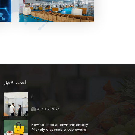
بلاستيك PET ، صينية ، غلاف وحقيبة من
البلاستيك الملفوف للحفاظ على نضارة.
سوشي ، كيك ، بسكويت ، سلطة وعلبة
بلاستيك لتغليف أغذية أخرى ، صينية ، غلاف
وحقيبة لفافة بلاستيكية ، شراء وقفة واحدة
4. المواد المختلفة المتاحة: يمكن أن تكون
المادة PVC ، PET ، PP ومواد حماية البيئة
الأخرى. 5. خدمة ممتازة بعد البيع: لدينا فريق
مبيعات محترف لتقديم أفضل خدمة.
أحدث الأخبار
!
Aug 02, 2023
How to choose environmentally
friendly disposable tableware