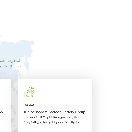
البلاستيك الغذائ
سعة
1.China Toppest Package Factory Group.
متط
2. خدمة OEM و ODM على حد سواء
ا
مقبولة 3. مجموعة واسعة من المنتجات:
الاستخدام لتغليف الفواكه والخضروات صندوق