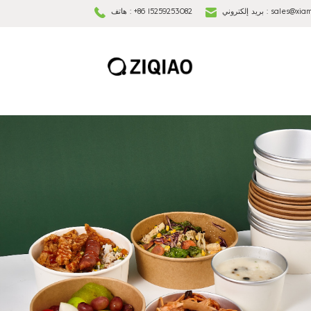
sales@xia
بريد إلكتروني :
+86 15259253082
هاتف :