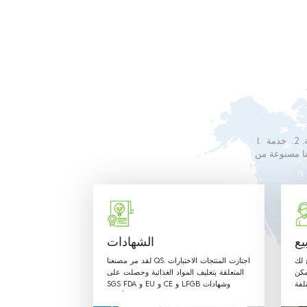
1. نحن متخصصون في إنتاج التعبئة البلاستيكية القابلة لإعادة التدوير والمريحة. 2. خدمة OEM المتفوقة مصممة
عة ، فإن موظفينا سوف يلبي أي من متطلباتك. 4. منتجاتنا مصنوعة من
مبين في اللوائح
يع
الشهادات
ح لك
لقد مر مصنعنا QS. اجتازت المنتجات الاختبارات
مكن
المتعلقة بتغليف المواد الغذائية وحصلت على
لفة
SGS FDA و EU و CE و LFGB وشهادات
 بـ
أخرى.