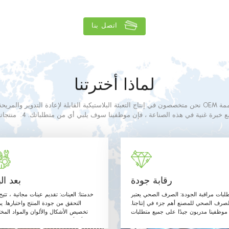
اتصل بنا
لماذا أخترتنا
لتدهشك. 3. مع خبرة غنية في هذه الصنا
ي الصف. المواد المستخدمة وطرق الإنتاج مع متطلبات الاتصال الغذائي على النحو ال
والتوجيهات أدناه.
رقابة جودة
بعد الب
لبات مراقبة الجودة: الصرف الصحي يعتبر
خدمتنا: العينات: تقديم عينات مجانية ، تتي
لصرف الصحي للمصنع أهم جزء في إنتاجنا.
التحقق من جودة المنتج واختبارها. ي
موظفينا مدربون جيدًا على جميع متطلبات
تخصيص الأشكال والألوان والمواد المخت
الصرف الصحي ويتبعون القواعد.
وأي أحجام حسب طلب العميل. مرحبًا