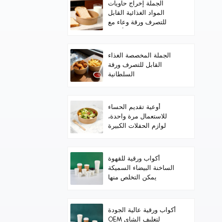
الجملة إخراج حاويات
المواد الغذائية القابل
للتصرف ورقة وعاء مع
الأغطية
الجملة المخصصة الغذاء
القابل للتصرف ورقة
السلطانية
أوعية تقديم الحساء
للاستعمال مرة واحدة،
لوازم الحفلات الكبيرة
للطعام الساخن/البارد،
والحساء
أكواب ورقية للقهوة
الساخنة البيضاء السميكة
يمكن التخلص منها
أكواب ورقية عالية الجودة
OEM لتغليف الشاي