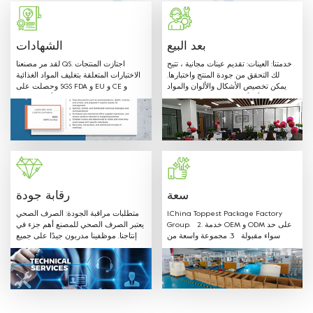
الصف. المواد المستخدمة وطرق الإنتاج مع متطلبات الاتصال الغذائي على النحو
المبين في اللوائح والتوجيهات أدناه.
بعد البيع
الشهادات
خدمتنا: العينات: تقديم عينات مجانية ، تتيح
لقد مر مصنعنا QS. اجتازت المنتجات
لك التحقق من جودة المنتج واختبارها.
الاختبارات المتعلقة بتغليف المواد الغذائية
يمكن تخصيص الأشكال والألوان والمواد
وحصلت على SGS FDA و EU و CE و
المختلفة وأي أحجام حسب طلب العميل.
LFGB وشهادات أخرى.
مرحبًا بـ OEM: Label & Sticker &
Hangtag مع شعارك. توريد تصاميم
الاقتباس والعفن في الوقت المناسب. لدينا
فريق مبيعات محترف لتقديم أفضل خدمة.
سعة
رقابة جودة
1.China Toppest Package Factory
متطلبات مراقبة الجودة: الصرف الصحي
Group. 2. خدمة OEM و ODM على حد
يعتبر الصرف الصحي للمصنع أهم جزء في
سواء مقبولة 3. مجموعة واسعة من
إنتاجنا. موظفينا مدربون جيدًا على جميع
المنتجات: الاستخدام لتغليف الفواكه
متطلبات الصرف الصحي ويتبعون القواعد.
والخضروات صندوق بلاستيك PET ، صينية ،
غلاف وحقيبة من البلاستيك الملفوف
للحفاظ على نضارة. سوشي ، كيك ،
بسكويت ، سلطة وعلبة بلاستيك لتغليف
أغذية أخرى ، صينية ، غلاف وحقيبة لفافة