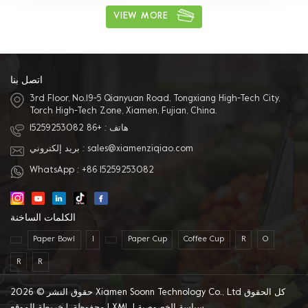
بلاستيكية ، شراء وقفة واحدة 4. المواد
المختلفة المتاحة: يمكن أن تكون المادة
VIEW MORE
PVC ، PET ، PP ومواد حماية البيئة الأخرى.
5. خدمة ممتازة بعد البيع: لدينا فريق
مبيعات محترف لتقديم أفضل خدمة.
اتصل بنا
3rd Floor, No.19-5 Qianyuan Road, Tongxiang High-Tech City,
Torch High-Tech Zone, Xiamen, Fujian, China.
هاتف :
+86 15259253082
sales@xiamenziqiao.com
بريد إلكتروني :
WhatsApp :
+86 15259253082
الكلمات الساخنة
Paper Bowl
I
Paper Cup
Coffee Cup
R
O
R
R
حقوق النشر © 2026 Xiamen Soonn Technology Co., Ltd كل الحقوق