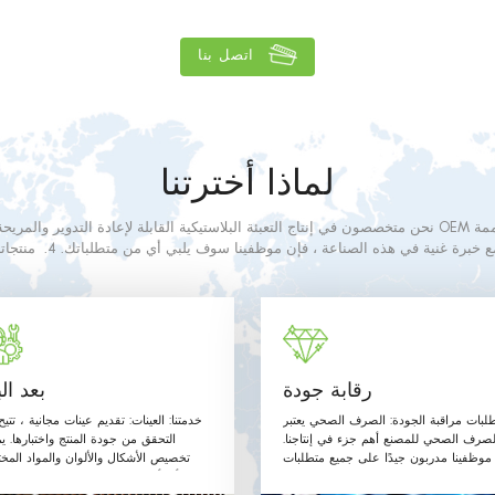
اتصل بنا
لماذا أخترتنا
لتدهشك. 3. مع خبرة غنية في هذه الصنا
ي الصف. المواد المستخدمة وطرق الإنتاج مع متطلبات الاتصال الغذائي على النحو ال
والتوجيهات أدناه.
رقابة جودة
بعد الب
لبات مراقبة الجودة: الصرف الصحي يعتبر
خدمتنا: العينات: تقديم عينات مجانية ، تتي
لصرف الصحي للمصنع أهم جزء في إنتاجنا.
التحقق من جودة المنتج واختبارها. ي
موظفينا مدربون جيدًا على جميع متطلبات
تخصيص الأشكال والألوان والمواد المخت
الصرف الصحي ويتبعون القواعد.
وأي أحجام حسب طلب العميل. مرحبًا