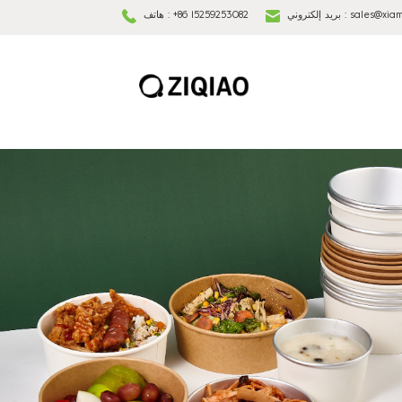
sales@xia
بريد إلكتروني :
+86 15259253082
هاتف :