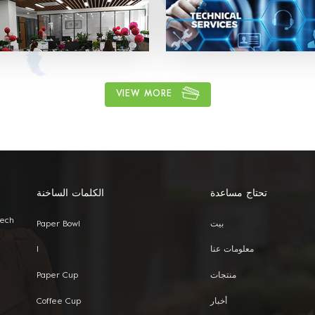
OEM: Label & Sticker & Hangtag
شعارك. توريد تصاميم الاقتباس والعفن
الوقت المناسب. لدينا فريق مبيعات مح
لتقديم أفضل خدمة.
VIEW MORE
تحتاج مساعدة
الكلمات الساخنة
Tech
بيت
Paper Bowl
معلومات عنا
I
منتجات
Paper Cup
أخبار
Coffee Cup