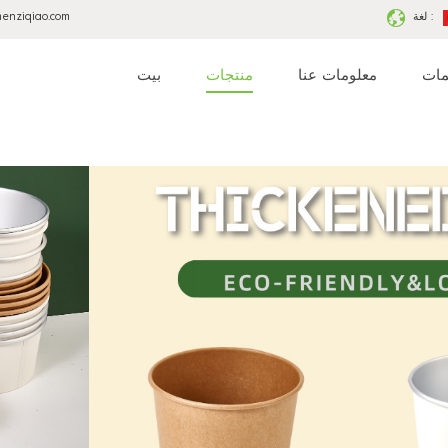
لغة :
menziqiao.com
مات
معلومات عنا
منتجات
بيت