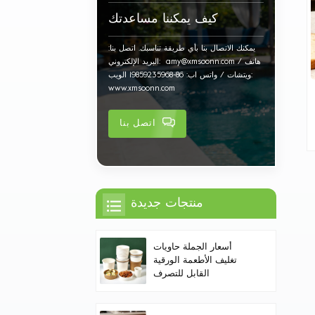
كيف يمكننا مساعدتك
يمكنك الاتصال بنا بأي طريقة تناسبك. اتصل بنا:
البريد الإلكتروني: amy@xmsoonn.com هاتف /
ويتشات / واتس اب: 86-19859235968 الويب:
www.xmsoonn.com
اتصل بنا
منتجات جديدة
أسعار الجملة حاويات
تغليف الأطعمة الورقية
القابل للتصرف