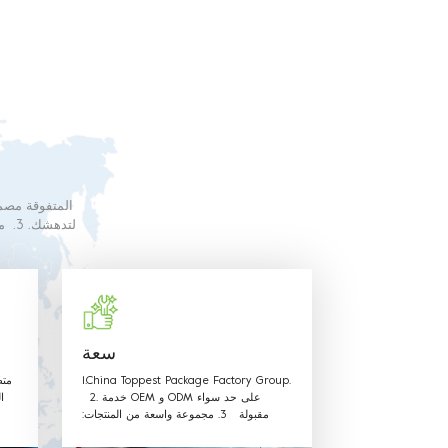
البلاستيك الغذائ
سعة
1.China Toppest Package Factory Group.
متط
2. خدمة OEM و ODM على حد سواء
ا
مقبولة 3. مجموعة واسعة من المنتجات:
الاستخدام لتغليف الفواكه والخضروات صندوق