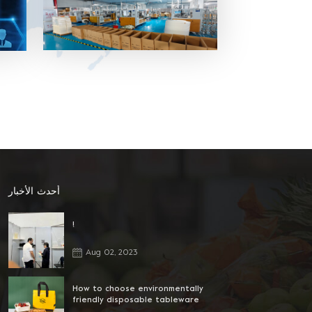
بلاستيك PET ، صينية ، غلاف وحقيبة من
البلاستيك الملفوف للحفاظ على نضارة.
سوشي ، كيك ، بسكويت ، سلطة وعلبة
بلاستيك لتغليف أغذية أخرى ، صينية ، غلاف
وحقيبة لفافة بلاستيكية ، شراء وقفة واحدة
4. المواد المختلفة المتاحة: يمكن أن تكون
المادة PVC ، PET ، PP ومواد حماية البيئة
الأخرى. 5. خدمة ممتازة بعد البيع: لدينا فريق
مبيعات محترف لتقديم أفضل خدمة.
أحدث الأخبار
!
Aug 02, 2023
How to choose environmentally
friendly disposable tableware