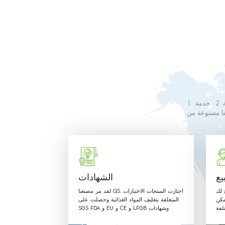
1. نحن متخصصون في إنتاج التعبئة البلاستيكية القابلة لإعادة التدوير والمريحة. 2. خدمة OEM المتفوقة مصممة
عة ، فإن موظفينا سوف يلبي أي من متطلباتك. 4. منتجاتنا مصنوعة من
مبين في اللوائح
يع
الشهادات
ح لك
لقد مر مصنعنا QS. اجتازت المنتجات الاختبارات
مكن
المتعلقة بتغليف المواد الغذائية وحصلت على
لفة
SGS FDA و EU و CE و LFGB وشهادات
 بـ
أخرى.