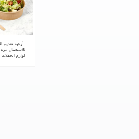
أوعية تقديم ا
للاستعمال مرة 
لوازم الحفلات ا
للطعام الساخن/ا
والحساء