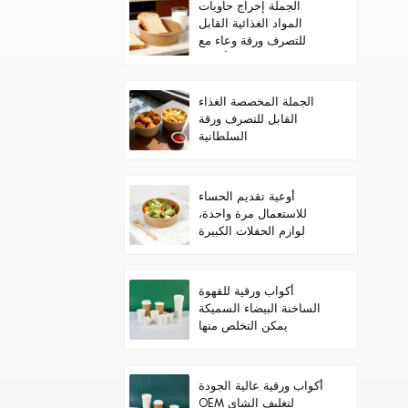
الجملة إخراج حاويات
المواد الغذائية القابل
للتصرف ورقة وعاء مع
الأغطية
الجملة المخصصة الغذاء
القابل للتصرف ورقة
السلطانية
أوعية تقديم الحساء
للاستعمال مرة واحدة،
لوازم الحفلات الكبيرة
للطعام الساخن/البارد،
والحساء
أكواب ورقية للقهوة
الساخنة البيضاء السميكة
يمكن التخلص منها
أكواب ورقية عالية الجودة
OEM لتغليف الشاي